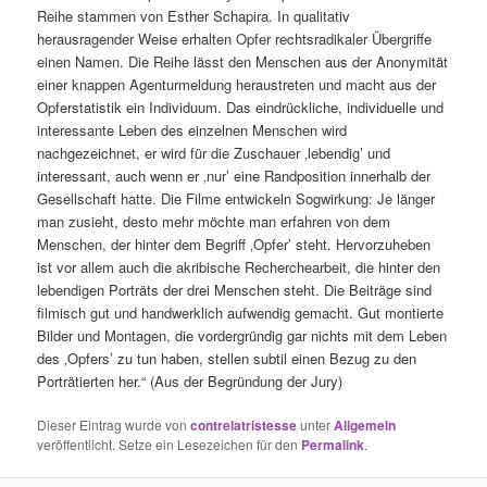
Reihe stammen von Esther Schapira. In qualitativ
herausragender Weise erhalten Opfer rechtsradikaler Übergriffe
einen Namen. Die Reihe lässt den Menschen aus der Anonymität
einer knappen Agenturmeldung heraustreten und macht aus der
Opferstatistik ein Individuum. Das eindrückliche, individuelle und
interessante Leben des einzelnen Menschen wird
nachgezeichnet, er wird für die Zuschauer ‚lebendig’ und
interessant, auch wenn er ‚nur’ eine Randposition innerhalb der
Gesellschaft hatte. Die Filme entwickeln Sogwirkung: Je länger
man zusieht, desto mehr möchte man erfahren von dem
Menschen, der hinter dem Begriff ‚Opfer’ steht. Hervorzuheben
ist vor allem auch die akribische Recherchearbeit, die hinter den
lebendigen Porträts der drei Menschen steht. Die Beiträge sind
filmisch gut und handwerklich aufwendig gemacht. Gut montierte
Bilder und Montagen, die vordergründig gar nichts mit dem Leben
des ‚Opfers’ zu tun haben, stellen subtil einen Bezug zu den
Porträtierten her.“ (Aus der Begründung der Jury)
Dieser Eintrag wurde von
contrelatristesse
unter
Allgemein
veröffentlicht. Setze ein Lesezeichen für den
Permalink
.