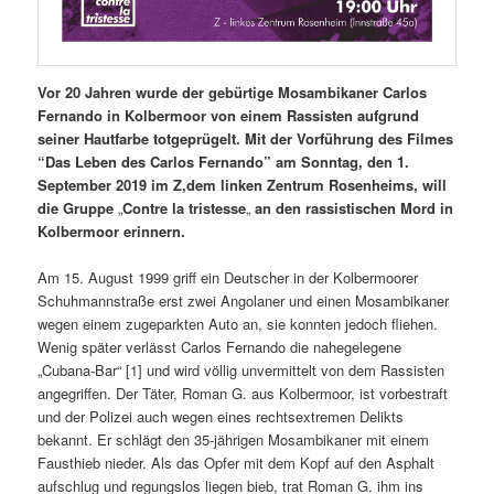
Vor 20 Jahren wurde der gebürtige Mosambikaner Carlos
Fernando in Kolbermoor von einem Rassisten aufgrund
seiner Hautfarbe totgeprügelt. Mit der Vorführung des Filmes
“Das Leben des Carlos Fernando” am Sonntag,
den 1.
September 2019 im
Z,dem linken Zentrum Rosenheims,
will
die Gruppe
„
Contre la tristesse
„
an den rassistischen Mord in
Kolbermoor
erinnern.
Am 15. August 1999 griff ein Deutscher in der Kolbermoorer
Schuhmannstraße erst zwei Angolaner und einen Mosambikaner
wegen einem zugeparkten Auto an, sie konnten jedoch fliehen.
Wenig später verlässt Carlos Fernando die nahegelegene
„Cubana-Bar“ [1] und wird völlig unvermittelt von dem Rassisten
angegriffen. Der Täter, Roman G. aus Kolbermoor, ist vorbestraft
und der Polizei auch wegen eines rechtsextremen Delikts
bekannt. Er schlägt den 35-jährigen Mosambikaner mit einem
Fausthieb nieder. Als das Opfer mit dem Kopf auf den Asphalt
aufschlug und regungslos liegen bieb, trat Roman G. ihm ins