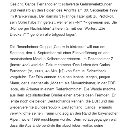
Gesicht. Carlos Fernando erlitt schwerste Gehirnverletzungen
und verstarb an den Folgen des Angriffs am 30. September 1999
im Krankenhaus. Der damals 31-jährige Täter gab zu Protokoll,
sein Opfer habe ihn gereizt, weil er ein »N****« gewesen sei. Die
„Nürnberger Nachrichten“ zitieren G. mit den Worten: „Die
Drecksn**** gehören alle totgeschlagen“.
Die Rosenheimer Gruppe „Contre la tristesse“ will nun am
Sonntag, den 1. September mit einer Filmvorführung an den
rassistischen Mord in Kolbermoor erinnern. Im Rosenheimer Z
(Innstr. 45a) wird die Dokumentation “Das Leben des Carlos
Fernando” (hr, 2001, 45 Min. [2]) von Samuel Schirmbeck
vorgeführt. Der Film erinnert an einen lebenslustigen, jungen
Mann, der zunächst als „Mossi“, als Mosambikaner, in der DDR
lebte, als Arbeiter in einem Reifenkombinat. Die Wende machte
aus dem sozialistischen Bruder einen arbeitslosen Fremden. Er
lernte noch die beiden Deutschlands kennen: die DDR und das
wiedervereinte Bundesrepublik Deutschland. Carlos Fernando
verwirklichte seinen Traum und zog an den Rand der bayerischen
Alpen, wo er 1999 erschlagen wurde. Dem vorausgegangen war,
dass die Ausländerbehörde ihn abschieben wollte, seine