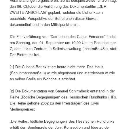
Veranstaltungen organisieren. So ist beispielsweise für Sonntag,
den 06. Oktober die Vorführung des Dokumentarfilm „DER
ZWEITE ANSCHLAG“ geplant, welcher die bisher kaum
beachtete Perspektive der Betroffenen dieser Gewalt
dokumentiert und in den Mittelpunkt stellt.
Die Filmvorführung von “Das Leben des Carlos Fernando” findet
am Sonntag, den 01. September um 19:00 Uhr im Rosenheimer
Z, dem linken Zentrum in Selbstverwaltung (Innstraße 45a), statt.
Der Eintritt ist frei.
[1] Die Cubana-Bar existiert heute nicht mehr. Das Haus
(Schuhmannstraße 3) wurde abgerissen und stattdessen wurde
an selber Stelle ein Wohnhaus errichtet.
[2] Die Dokumentation von Samuel Schirmbeck entstand in der
Reihe „Tödliche Begegnungen“ des Hessischen Rundfunks (HR).
Die Reihe gehörte 2002 zu den Preisträgern des Civis
Medienpreises:
„Die Reihe ‚Tödliche Begegnungen’ des Hessischen Rundfunks
erhält den Sonderpreis der Jury. Konzeption und Idee zu der