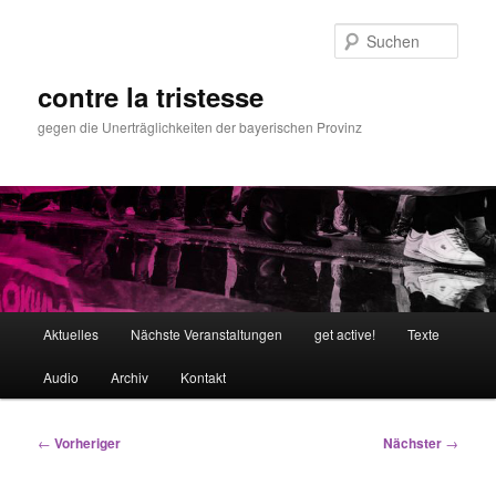
Zum
primären
Such
Inhalt
springen
contre la tristesse
gegen die Unerträglichkeiten der bayerischen Provinz
Hauptmenü
Aktuelles
Nächste Veranstaltungen
get active!
Texte
Audio
Archiv
Kontakt
Beitragsnavigation
←
Vorheriger
Nächster
→