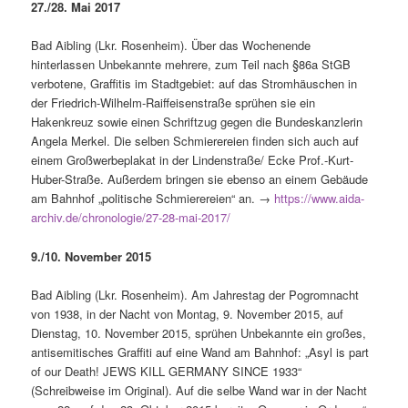
27./28. Mai 2017
Bad Aibling (Lkr. Rosenheim). Über das Wochenende
hinterlassen Unbekannte mehrere, zum Teil nach §86a StGB
verbotene, Graffitis im Stadtgebiet: auf das Stromhäuschen in
der Friedrich-Wilhelm-Raiffeisenstraße sprühen sie ein
Hakenkreuz sowie einen Schriftzug gegen die Bundeskanzlerin
Angela Merkel. Die selben Schmierereien finden sich auch auf
einem Großwerbeplakat in der Lindenstraße/ Ecke Prof.-Kurt-
Huber-Straße. Außerdem bringen sie ebenso an einem Gebäude
am Bahnhof „politische Schmierereien“ an. →
https://www.aida-
archiv.de/chronologie/27-28-mai-2017/
9./10. November 2015
Bad Aibling (Lkr. Rosenheim). Am Jahrestag der Pogromnacht
von 1938, in der Nacht von Montag, 9. November 2015, auf
Dienstag, 10. November 2015, sprühen Unbekannte ein großes,
antisemitisches Graffiti auf eine Wand am Bahnhof: „Asyl is part
of our Death! JEWS KILL GERMANY SINCE 1933“
(Schreibweise im Original). Auf die selbe Wand war in der Nacht