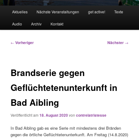
Hauptmenü
Aktuelles
Nächste Veranstaltungen
get active!
Texte
Audio
Archiv
Kontakt
Beitragsnavigation
←
Vorheriger
Nächster
→
Brandserie gegen
Geflüchtetenunterkunft in
Bad Aibling
Veröffentlicht am
18. August 2020
von
contrelatristesse
In Bad Aibling gab es eine Serie mit mindestens drei Bränden
gegen die örtliche Geflüchtetenunterkunft. Am Freitag (14.8.2020)