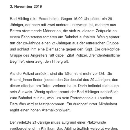
3. November 2019
Bad Aibling (Lkr. Rosenheim). Gegen 16.00 Uhr pöbelt ein 29-
Jähriger, der noch mit zwei anderen unterwegs ist, mehrere aus
Eritrea stammende Männer an, die sich zu diesem Zeitpunkt an
einem Fahrkartenautomaten am Bahnhof aufhalten. Wenig später
tritt der 29-Jährige einen 21-Jährigen aus der eritreischen Gruppe
und schlägt ihm eine Bierflasche gegen den Kopf. Die dreiköpfige
Gruppe des Angreifers ruft dabei, Zitat Polizei, „fremdenfeindliche
Begriffe“, einer zeigt den Hitlergruß.
Als die Polizei anrückt, sind die Täter nicht mehr vor Ort. Die
Beamt_innen finden jedoch den Geldbeutel des 29-Jährigen, den
dieser offenbar am Tatort verloren hatte. Darin befindet sich auch
sein Ausweis. Wenig später kommt der Bad Aiblinger schließlich
zum Bahnhof zurück, wohl um sein Portemonnaie zu suchen.
Daraufhin wird er festgenommen. Ein durchgeführter Alkoholtest
ergibt einen hohen Atemalkoholwert.
Der verletzte 21-Jährige muss aufgrund einer Platzwunde
vorübergehend im Klinikum Bad Aibling ärztlich versorgt werden.