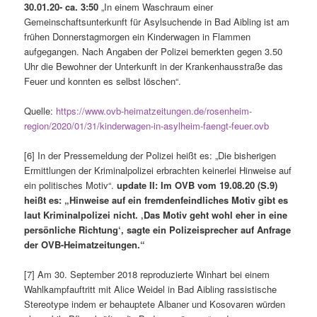
30.01.20- ca. 3:50
„In einem Waschraum einer
Gemeinschaftsunterkunft für Asylsuchende in Bad Aibling ist am
frühen Donnerstagmorgen ein Kinderwagen in Flammen
aufgegangen. Nach Angaben der Polizei bemerkten gegen 3.50
Uhr die Bewohner der Unterkunft in der Krankenhausstraße das
Feuer und konnten es selbst löschen“.
Quelle:
https://www.ovb-heimatzeitungen.de/rosenheim-
region/2020/01/31/kinderwagen-in-asylheim-faengt-feuer.ovb
[6] In der Pressemeldung der Polizei heißt es: „Die bisherigen
Ermittlungen der Kriminalpolizei erbrachten keinerlei Hinweise auf
ein politisches Motiv“.
update II: Im OVB vom 19.08.20 (S.9)
heißt es: „Hinweise auf ein fremdenfeindliches Motiv gibt es
laut Kriminalpolizei nicht. ‚Das Motiv geht wohl eher in eine
persönliche Richtung‘, sagte ein Polizeisprecher auf Anfrage
der OVB-Heimatzeitungen.“
[7] Am 30. September 2018 reproduzierte Winhart bei einem
Wahlkampfauftritt mit Alice Weidel in Bad Aibling rassistische
Stereotype indem er behauptete Albaner und Kosovaren würden