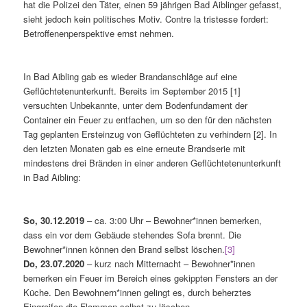
hat die Polizei den Täter, einen 59 jährigen Bad Aiblinger gefasst,
sieht jedoch kein politisches Motiv. Contre la tristesse fordert:
Betroffenenperspektive ernst nehmen.
In Bad Aibling gab es wieder Brandanschläge auf eine
Geflüchtetenunterkunft. Bereits im September 2015 [1]
versuchten Unbekannte, unter dem Bodenfundament der
Container ein Feuer zu entfachen, um so den für den nächsten
Tag geplanten Ersteinzug von Geflüchteten zu verhindern [2]. In
den letzten Monaten gab es eine erneute Brandserie mit
mindestens drei Bränden in einer anderen Geflüchtetenunterkunft
in Bad Aibling:
So, 30.12.2019
– ca. 3:00 Uhr – Bewohner*innen bemerken,
dass ein vor dem Gebäude stehendes Sofa brennt. Die
Bewohner*innen können den Brand selbst löschen.
[3]
Do, 23.07.2020
– kurz nach Mitternacht – Bewohner*innen
bemerken ein Feuer im Bereich eines gekippten Fensters an der
Küche. Den Bewohnern*innen gelingt es, durch beherztes
Eingreifen die Flammen selbst zu löschen.