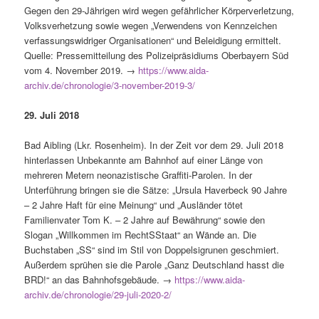
Gegen den 29-Jährigen wird wegen gefährlicher Körperverletzung,
Volksverhetzung sowie wegen „Verwendens von Kennzeichen
verfassungswidriger Organisationen“ und Beleidigung ermittelt.
Quelle: Pressemitteilung des Polizeipräsidiums Oberbayern Süd
vom 4. November 2019. →
https://www.aida-
archiv.de/chronologie/3-november-2019-3/
29. Juli 2018
Bad Aibling (Lkr. Rosenheim). In der Zeit vor dem 29. Juli 2018
hinterlassen Unbekannte am Bahnhof auf einer Länge von
mehreren Metern neonazistische Graffiti-Parolen. In der
Unterführung bringen sie die Sätze: „Ursula Haverbeck 90 Jahre
– 2 Jahre Haft für eine Meinung“ und „Ausländer tötet
Familienvater Tom K. – 2 Jahre auf Bewährung“ sowie den
Slogan „Willkommen im RechtSStaat“ an Wände an. Die
Buchstaben „SS“ sind im Stil von Doppelsigrunen geschmiert.
Außerdem sprühen sie die Parole „Ganz Deutschland hasst die
BRD!“ an das Bahnhofsgebäude. →
https://www.aida-
archiv.de/chronologie/29-juli-2020-2/