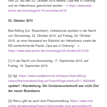
vom 22. auf den 23. Oktober 2015 bereits „Opa war in Ordnung“
und ein Hakenkreuz geschmiert worden. →
https://www.aida-
archiv.de/chronologie/9-10-november-2015/
23. Oktober 2015
Bad Aibling (Lkr. Rosenheim). Unbekannte sprühen in der Nacht
von Donnerstag, 22. Oktober 2015, auf Freitag, 23. Oktober
2015, an eine Hauswand am Bahnhof ein Hakenkreuz sowie die
NS-verherrlichende Parole „Opa war in Ordnung“. →
https://www.aida-archiv.de/chronologie/23-oktober-2015-03/
[1] In der Nacht von Donnerstag, 17. September 2015, auf
Freitag, 18. September 2015
[2] Vgl.
https://www.sueddeutsche.de/bayern/bad-aibling-
versuchter-brandanschlag-auf-fluechtlingsunterkunft-1.2654496
;
update1 / Klarstellung: Die Containerunterkunft war nicht Ziel
der neuen Brandserie
[3] Hierzu gibt es auch eine Pressemeldung: h
ttps://www.ovb-
online.de/weltspiegel/bayern/brennendes-sofa-asylunterkunft-